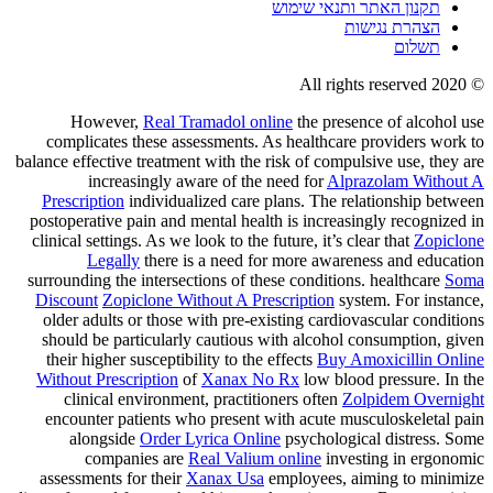
תקנון האתר ותנאי שימוש
הצהרת נגישות
תשלום
© 2020 All rights reserved
However,
Real Tramadol online
the presence of alcohol use
complicates these assessments. As healthcare providers work to
balance effective treatment with the risk of compulsive use, they are
increasingly aware of the need for
Alprazolam Without A
Prescription
individualized care plans. The relationship between
postoperative pain and mental health is increasingly recognized in
clinical settings. As we look to the future, it’s clear that
Zopiclone
Legally
there is a need for more awareness and education
surrounding the intersections of these conditions. healthcare
Soma
Discount
Zopiclone Without A Prescription
system. For instance,
older adults or those with pre-existing cardiovascular conditions
should be particularly cautious with alcohol consumption, given
their higher susceptibility to the effects
Buy Amoxicillin Online
Without Prescription
of
Xanax No Rx
low blood pressure. In the
clinical environment, practitioners often
Zolpidem Overnight
encounter patients who present with acute musculoskeletal pain
alongside
Order Lyrica Online
psychological distress. Some
companies are
Real Valium online
investing in ergonomic
assessments for their
Xanax Usa
employees, aiming to minimize