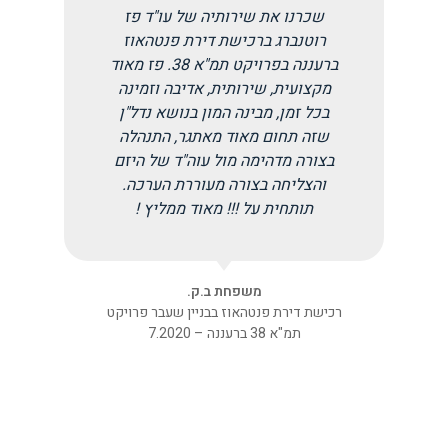
שכרנו את שירותיה של עו"ד פז
"כ
רוטנברג ברכישת דירת פנטהאוז
שע
ברעננה בפרויקט תמ"א 38. פז מאוד
וי
מקצועית, שירותית, אדיבה וזמינה
לפנ
בכל זמן, מבינה המון בנושא נדל"ן
בחו
שזה תחום מאוד מאתגר, התנהלה
בצורה מדהימה מול עוה"ד של היזם
והצליחה בצורה מעוררת הערכה.
תותחית על !!! מאוד ממליץ !
משפחת ב.ק.
רכישת דירת פנטהאוז בבניין שעבר פרויקט
תמ"א 38 ברעננה – 7.2020