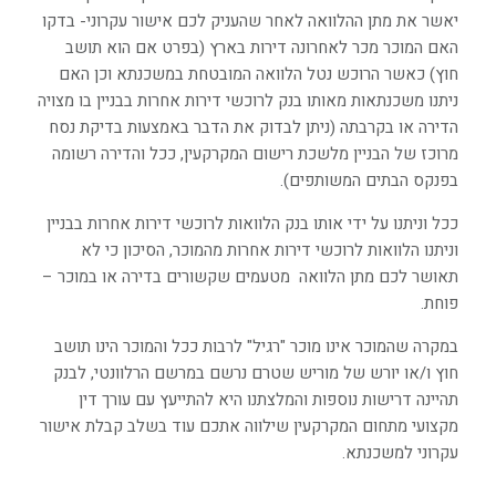
יאשר את מתן ההלוואה לאחר שהעניק לכם אישור עקרוני- בדקו
האם המוכר מכר לאחרונה דירות בארץ (בפרט אם הוא תושב
חוץ) כאשר הרוכש נטל הלוואה המובטחת במשכנתא וכן האם
ניתנו משכנתאות מאותו בנק לרוכשי דירות אחרות בבניין בו מצויה
הדירה או בקרבתה (ניתן לבדוק את הדבר באמצעות בדיקת נסח
מרוכז של הבניין מלשכת רישום המקרקעין, ככל והדירה רשומה
בפנקס הבתים המשותפים).
ככל וניתנו על ידי אותו בנק הלוואות לרוכשי דירות אחרות בבניין
וניתנו הלוואות לרוכשי דירות אחרות מהמוכר, הסיכון כי לא
תאושר לכם מתן הלוואה מטעמים שקשורים בדירה או במוכר –
פוחת.
במקרה שהמוכר אינו מוכר "רגיל" לרבות ככל והמוכר הינו תושב
חוץ ו/או יורש של מוריש שטרם נרשם במרשם הרלוונטי, לבנק
תהיינה דרישות נוספות והמלצתנו היא להתייעץ עם עורך דין
מקצועי מתחום המקרקעין שילווה אתכם עוד בשלב קבלת אישור
עקרוני למשכנתא.