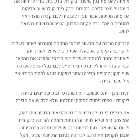
מומחה להנדסת בנין שיערוך ביקורת 'בדק בית' בדירה ויחווה את
דעתו על מצב הדירה. ביקורות 'בדק בית' הן למעשה בדיקות
הנדסיות מקיפות אשר נועדו להבטיח לכם קבלת מוצר ראוי
למגורים העומד בכל תקנות התכנון, הבניה והבטיחות בהתאם
לחוק.
הבדיקה נערכת עם מכשור הנדסי מתקדם ומטרתה לאתר כשלים
וליקוי בניה קיימים או כאלה העתידים להיווצר לאורך זמן
ולאחריה נמסר למזמיני השירות דוח הנדסי המפרט את ממצאי
הבדיקה. הדוח והליך בדק הבית יסייע לכם בכל הנוגע להערכת
שווי תיקון ליקויים בדירה ויעזור למיקוח בנוגע למחיר הדירה אל
מול מוכר הדירה.
יתירה מכך, ייתכן שעקב דוח המהנדס תבינו שקיימים בדירה
ליקויים שאינם ניתנים לתיקון ותחליטו שלא לרכוש את הדירה.
אנו מבינים כי בשלב רכישת דירה ההוצאות מרובות ועם זאת,
המלצתנו היא שלא לוותר על הזמנת מומחה לעריכת בדק בית.
ולשם ההשוואה- בעת רכישת רכב שעלותו נמוכה הרבה יותר
הנכם לוקחים את הרכב לבדיקה בטרם הרכישה ועל כן, מקל