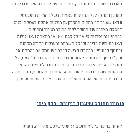
מהנדס שיערוך בדיקת בדק בית- כפי שיפורט בהמשך מדריך זה.
כמו כן ובנוסף לכל הבדיקות כאמור, בשלב המו"מ המשפטי,
וודאו שעורך דין בתחום המקרקעין המלווה אתכם בעסקה יכניס
להסכם הצהרה של המוכר לפיה המוכר מצהיר ומתחייב
בהתחייבות יסודית כי אין כל פגם ו/או אי התאמה ו/או נזילות
ו/או רטיבויות בדירה וכי כל תשתיות ומערכות הדירה תקינות
ובנוסף כי תופיע בהסכם קביעה כי הרוכש מתקשר בהסכם אך
ורק "בכפוף לנכונות הצהרות ומצגי המוכר בהסכם זה". זאת, על
מנת לוודא שבמידה ויתברר כי קיימים בדירה ליקויים ו/או אי
התאמות שהיו ידועים למוכר והוא הסתירם מהרוכש, הדבר יהווה
הפרה יסודית של ההסכם על ידי המוכר, על כל המשתמע מכך.
הזמינו מהנדס שיערוך ביקורת 'בדק בית
'
לאחר בדיקה כללית ורושם ראשוני שלכם מהדירה, הזמינו