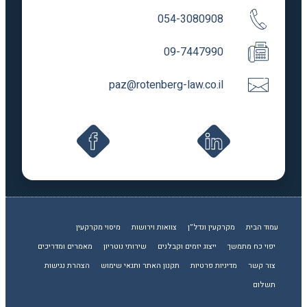
054-3080908
09-7447990
paz@rotenberg-law.co.il
עמוד הבית
מקרקעין ונדל”ן
צוואות וירושות
מיסוי מקרקעין
יפוי כח מתמשך
ייצוג יזמים וקבלנים
שירותי נוטריון
מאמרים ומדריכים
צור קשר
מדיניות פרטיות
תקנון האתר ותנאי שימוש
הצהרת נגישות
תשלום