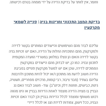
וחומר, אין לוותר על בדיקת הדירה על ידי מומחה בטרם רכישתה.
בדיקת המצב התכנוני וחריגות בניה
|
פנייה לשמאי
מקרקעין
עליכם לברר מהם השימושים והייעודים המותרים בקשר לדירה
ולמקרקעין, מהם התוכניות החלות על הדירה, האם יש זכויות בניה
בקשר לדירה והאם הן נוצלו במלואן במשרדי הוועדה המקומית
לתכנון ובניה. כמו כן, יש לבדוק מהם הייעודים במקרקעין
הסמוכים לדירה, שכן אם יש למשל מקרקעין פנויים בסביבת
הדירה חשוב לדעת מה מתוכנן ו/או יכול להיות מתוכנן ולהיבנות
עליהם בעתיד (מבני ציבור, רבי קומות, מרכזים מסחריים, תעשיה,
גינות, כבישים, תחנות דלק וכיוצ"ב). עוד- חשוב לברר האם גג
הבניין בו מצויה הדירה מוצמד לאחת הדירות בבניין או הינו מהווה
רכוש משותף ומוצמד לכלל הדירות בבניין וכן לברר האם זכויות
הבניה, ככל וישנן, צמודות לדירת הגג או לכלל דיירי