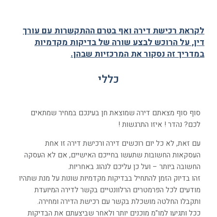
לקראת רכישת דירה ואף בטרם ההתקשרות עם עורך
דין, על הרוכש לבצע שורה של בדיקות מקדמיות
במדריך זה נסקור את המרכזיות שבהן.
כללי
סוף סוף מצאתם דירה שמוצאת חן בעינכם במחיר שמתאים
לכם?
נהדר ! איזו התרגשות !
עם זאת, לא כל יום רוכשים דירה ורכישת דירה זו אחת
העסקאות החשובות שתעשו בחייכם האישיים, אם לא העסקה
החשובה ביותר – ועל כן עליכם לנהוג באחריות.
זהו בדיוק הזמן להתחיל בבדיקות מקדמיות שונות על מנת שתהיו
מודעים לכל הפרמטרים הרלוונטיים בקשר לדירה המיועדת
ותקבלו החלטה מושכלת בקשר עם רכישת הדירה ומחירה.
ככל ותגיעו למו"מ מוכנים יותר ולאחר שביצעתם את הבדיקות