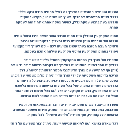
העצות והטיפים המובאים במדריך זה לעיל מהווים מידע ורקע כללי
בלבד ואינם מתיימרים להחליף ייעוץ משפטי אישי, מקצועי ומקיף
הנדרש בעת ביצוע עסקת נדלן, כאשר עסקה אחת אינה דומה לעסקה
אחרת.
תחום המקרקעין והנדלן הינו תחום מורכב אשר מעצם טיבו ובשל שווים
הגבוה של הנכסים טומן סיכונים רבים ומצריך בדיקות שונות ורבות
ולפיכך העצה הטובה ביותר שאנו מציעים לכם – פנו לעורך דין מקצועי
ויסודי בתחום המקרקעין ומיסוי מקרקעין שילווה אתכם בעסקה.
תפקידו של עורך דין בתחום המקרקעין מתחיל בליווי רוכש דירה
בבדיקות המקדמיות המפורטות במדריך זה לקראת רכישת דירה יד שניה
(ניתן אף להתייעץ עם עורך הדין לגבי מספר חלופות לרכישה), דרך
עריכת בדיקות משפטיות על ידי עורך הדין וניהול מו"מ משפטי עד גיבוש
הסכם שיגן על הרוכש ויבטיח את כספו וזכויותיו, ביצוע כל הדיווחים
הנדרשים לרשויות המס, טיפול בכל פעולות הרישום הנדרשות בלשכת
רישום המקרקעין, ברשות מקרקעי ישראל ו/או בכל מרשם רלוונטי אחר
והכל עד השלמת העברת הזכויות בדירה משם המוכר לשם הרוכש.
משרדנו מייצג רוכשים ומוכרים, יחידים וחברות, בעסקאות מקרקעין
מורכבות, במקצועיות, במסירות וביושרה ומעניק שירות משפטי מהשורה
הראשונה ללקוחותיו, תוך תפירת "חליפה אישית" לכל עסקה.
לכל שאלה בנושא ו/או לתיאום פגישת ייעוץ, ניתן ליצור קשר עם עו"ד פז