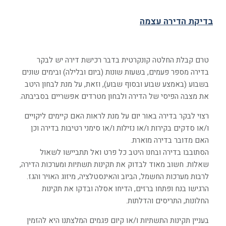
בדיקת הדירה עצמה
טרם קבלת החלטה קונקרטית בדבר רכישת דירה יש לבקר
בדירה מספר פעמים, בשעות שונות (ביום ובלילה) ובימים שונים
בשבוע (באמצע שבוע ובסוף שבוע), וזאת, על מנת לבחון היטב
את מצבה הפיסי של הדירה ולבחון מטרדים אפשריים בסביבתה.
רצוי לבקר בדירה באור יום על מנת לראות האם קיימים ליקויים
ו/או סדקים בקירות ו/או נזילות ו/או סימני רטיבות בדירה וכן
האם מדובר בדירה מוארת.
הסתובבו בדירה ובחנו היטב כל פרט ואל תתביישו לשאול
שאלות. חשוב מאוד לבדוק את תקינות תשתיות ומערכות הדירה,
לרבות מערכות החשמל, הביוב והאינסטלציה, מיזוג האויר והגז.
הרגישו בנח ופתחו ברזים, הדיחו אסלה ובדקו את תקינות
החלונות, התריסים והדלתות.
בעניין תקינות התשתיות ו/או קיום פגמים המלצתנו היא להזמין