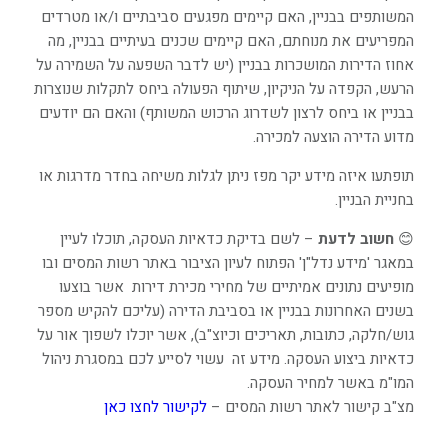
המשותפים בבניין, האם קיימים מפגעים סביבתיים ו/או מטרדים
המפריעים את מנוחתם, האם קיימים שכנים בעיתיים בבניין, מה
אחוז הדירות המושכרות בבניין (יש לדבר השפעה על
השמירה על
הרעש, הקפדה על הניקיון, שיתוף הפעולה ביחס לתקלות שנוצרות
בבניין או ביחס לרצון לשדרוג הרכוש המשותף)
והאם הם יודעים
מדוע הדירה הוצעה למכירה.
תופתעו איזה מידע יקר מפז ניתן לגלות משיחה בחדר מדרגות או
בחניית הבניין.
😊
חשוב לדעת
–
לשם בדיקת כדאיות העסקה, תוכלו לעיין
במאגר 'מידע נדל"ן' הפתוח לעיון הציבור באתר רשות המסים ובו
מופיעים נתונים אמיתיים של מחירי מכירת דירות אשר בוצעו
בשנים האחרונות בבניין או בסביבת הדירה (עליכם להקיש מספר
גוש/חלקה, כתובות, תאריכים וכיוצ"ב), אשר יוכלו לשפוך אור על
כדאיות ביצוע העסקה. מידע זה עשוי לסייע לכם במסגרת ניהול
המו"מ באשר למחיר העסקה.
מצ"ב קישור לאתר רשות המסים –
לקישור לחצו כאן