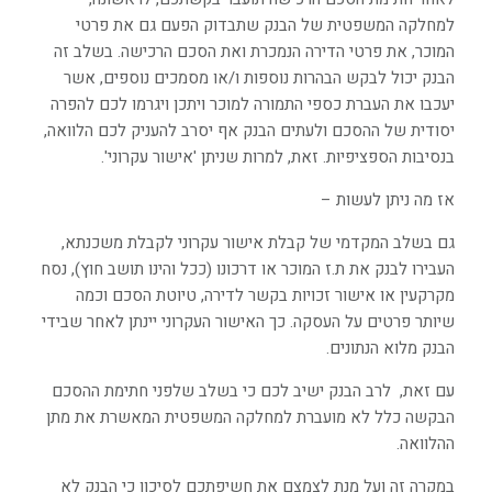
למחלקה המשפטית של הבנק שתבדוק הפעם גם את פרטי
המוכר, את פרטי הדירה הנמכרת ואת הסכם הרכישה. בשלב זה
הבנק יכול לבקש הבהרות נוספות ו/או מסמכים נוספים, אשר
יעכבו את העברת כספי התמורה למוכר ויתכן ויגרמו לכם להפרה
יסודית של ההסכם ולעתים הבנק אף יסרב להעניק לכם הלוואה,
בנסיבות הספציפיות. זאת, למרות שניתן 'אישור עקרוני'.
אז מה ניתן לעשות –
גם בשלב המקדמי של קבלת אישור עקרוני לקבלת משכנתא,
העבירו לבנק את ת.ז המוכר או דרכונו (ככל והינו תושב חוץ), נסח
מקרקעין או אישור זכויות בקשר לדירה, טיוטת הסכם וכמה
שיותר פרטים על העסקה. כך האישור העקרוני יינתן לאחר שבידי
הבנק מלוא הנתונים.
עם זאת, לרב הבנק ישיב לכם כי בשלב שלפני חתימת ההסכם
הבקשה כלל לא מועברת למחלקה המשפטית המאשרת את מתן
ההלוואה.
במקרה זה ועל מנת לצמצם את חשיפתכם לסיכון כי הבנק לא