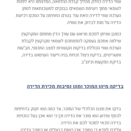
שווי הדירה כחלק מהליך קבלת ההלוואה, המלצתנו היא לפנות
לשמאי מתוך רשימת השמאים בבנקים למשכנתאות למתן
הערכת שווי לדירה וזאת עוד בטרם החתימה על הסכם רכישת
הדירה על מנת לבדוק את שוויה.
כמובן שניתן לסכם מראש עם עורך הדין מתחום המקרקעין
שילווה אתכם בעסקה להפנותכם לשמאי מקרקעין לקבלת
הערכת שווי הכוללת בדיקות הקשורות למצב התכנוני, תב"עות
ותשריטים, בדיקת ניצול זכויות בניה וייעוד השימוש בדירה,
בדיקת הפקעות וכיוצ"ב.
בדיקה מיהו המוכר ומהן נסיבות מכירת הדירה
בדקו את מצבו הכלכלי של המוכר, עד כמה הוא זקוק בדחיפות
לכסף ומדוע הוא מוכר את הדירה וכן כי הוא אכן בעל הזכויות
בדירה וזכאי למכור לכם את הדירה.
עליכם לוודא כי המוכר אכן רשום כבעלים או כחוכר הדירה