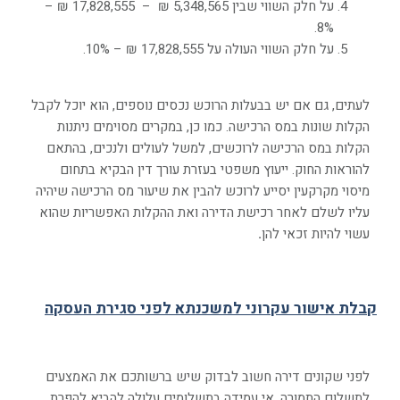
על חלק השווי שבין 5,348,565 ₪ – 17,828,555 ₪ –
8%.
על חלק השווי העולה על 17,828,555 ₪ – 10%.
לעתים, גם אם יש בבעלות הרוכש נכסים נוספים, הוא יוכל לקבל
הקלות שונות במס הרכישה. כמו כן, במקרים מסוימים ניתנות
הקלות במס הרכישה לרוכשים, למשל לעולים ולנכים, בהתאם
להוראות החוק. ייעוץ משפטי בעזרת עורך דין הבקיא בתחום
מיסוי מקרקעין יסייע לרוכש להבין את שיעור מס הרכישה שיהיה
עליו לשלם לאחר רכישת הדירה ואת ההקלות האפשריות שהוא
עשוי להיות זכאי להן
.
קבלת אישור עקרוני למשכנתא לפני סגירת העסקה
לפני שקונים דירה חשוב לבדוק שיש ברשותכם את האמצעים
לתשלום התמורה. אי עמידה בתשלומים עלולה להביא להפרת