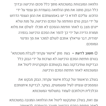
הלוואה המובטחת במשכנתא מתוך כלל סכום הרכישה ובדרך
כלל הבנק מתנה את מתן ההלוואה בהעמדת הון עצמי על ידי
הרוכש. עליכם לוודא כי יש באמצעותכם את ההון העצמי הדרוש
על ידי הבנק טרם החתימה על הסכם הרכישה, על מנת שלא
ייגרם מצב בו לאחר חתימת ההסכם לא תוכלו לשלם את מלוא
תמורת הדירה ועל ידי כך להפר את הסכם הרכישה בהפרה
יסודית, דבר שייאלץ אתכם לשלם למוכר את סך הפיצוי
המוסכם.
😊
חשוב לדעת –
בעת מתן "אישור
עקרוני
לקבלת משכנתא"
בטרם חתימת הסכם הרכישה לא נערכות על ידי הבנק כלל
הבדיקות שתיבדקנה בעת בקשתכם הקונקרטית ליטול את
המשכנתא לאחר חתימת הסכם הרכישה.
בשלב הראשוני של קבלת אישור עקרוני, הבנק מבקש את
המסמכים שצוינו לעיל ומשמשים, בעיקר, לבדיקת איתנותכם
הכלכלית ויכולתכם לעמוד בתשלומי המשכנתא.
עם זאת, בשלב שתבקשו ליטול את ההלוואה המגובה במשכנתא
לאחר חתימת הסכם הרכישה תועבר בקשתכם, לראשונה,