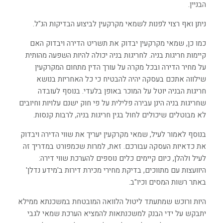
הבניין.
ניתן ואף רצוי לפנות לשמאי מקרקעין לביצוע הבדיקות הנ"ל.
כמו כן, שמאי מקרקעין יבדוק את תשריט הדירה ויבדוק האם
קיימות חריגות בניה. לחריגות בניה יכולה להיות השפעה מהותית
על מחיר הדירה ובכל מקרה על עורך הדין מתחום המקרקעין
שילווה אתכם בעסקה יהיה להבטיח כי כל האחריות בנושא
חריגות הבניה יוטל על המוכר באופן בלעדי. בנוסף לעובדה
שחריגות בניה הינן עבירה פלילית על פי חוק ישנם עלויות וחיובים
לא מבוטלים שיכולים לחול בגין חריגות בניה, לרבות קנסות.
בנוסף לאמור לעיל, שמאי מקרקעין יעריך את שווי הדירה ויבדוק
את כדאיות העסקה עבורכם. זאת, למרות שכמפורט במדריך זה
לעיל ולהלן, כיום קיימים כלים נוספים להערכת שווי דירה:
היוועצות עם מתווכים, בדיקת מחירי מכירת דירות ב'מידע נדלן'
באתר רשות המסים וכיו"ב.
היות ורוכש שמתעתד ליטול הלוואה המובטחת במשכנתא ממילא
יתבקש על ידי הבנק למשכנתאות להמציא הערכת שמאי לגבי