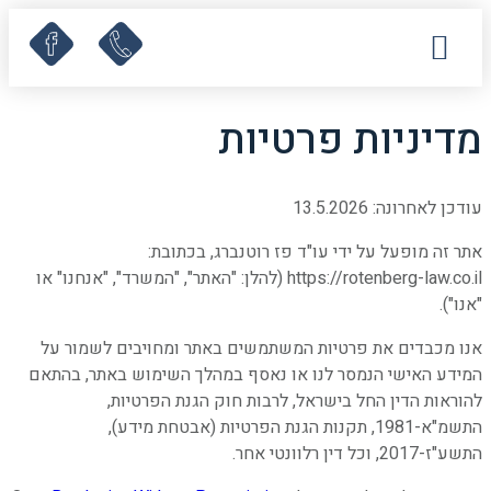
עמוד הבית
תחומי עיסוק
לקוחות ממליצים
מאמרים ומדריכים
קישורים שימושיים
מדיניות פרטיות
עודכן לאחרונה: 13.5.2026
אתר זה מופעל על ידי עו"ד פז רוטנברג, בכתובת:
https://rotenberg-law.co.il (להלן: "האתר", "המשרד", "אנחנו" או
"אנו").
אנו מכבדים את פרטיות המשתמשים באתר ומחויבים לשמור על
המידע האישי הנמסר לנו או נאסף במהלך השימוש באתר, בהתאם
להוראות הדין החל בישראל, לרבות חוק הגנת הפרטיות,
התשמ"א-1981, תקנות הגנת הפרטיות (אבטחת מידע),
התשע"ז-2017, וכל דין רלוונטי אחר.