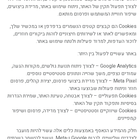
לצורך תפעול תקין של האתר, ניתוח שימוש באתר, מדידת ביצועים,
שיפור חוויית המשתמש ופרסום מותאם.
Cookies הם קבצים קטנים הנשמרים בדפדפן או במכשיר שלך,
ומאפשרים לאתר או לשירותים חיצוניים לזהות ביקורים חוזרים,
לזכור העדפות, למדוד פעילות ולנתח שימוש באתר.
באתר עשויים לפעול בין היתר:
Google Analytics – לצורך ניתוח תנועת גולשים, מקורות הגעה,
עמודים נצפים, משך שהייה ונתונים סטטיסטיים נוספים.
Meta Pixel – לצורך מדידת ביצועי פרסום, יצירת קהלים, פרסום
חוזר וניתוח פעולות שבוצעו באתר.
Cookies תפעוליים – לצורך אבטחה, טעינת האתר, שמירת הגדרות
בסיסיות ותפקוד תקין של האתר.
Cookies שיווקיים וסטטיסטיים – לצורך מדידה, פרסום ושיפור
קמפיינים.
חלק מהמידע הנאסף באמצעות כלים אלה עשוי להיות מועבר
לצדדים שלישיים, לרבות Google ו-Meta, ועשוי להישמר בשרתים