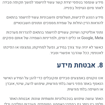
מידע שנמסר בטפסי יצירת קשר עשוי להישמר למשך תקופה סבירה
לאחר סיום הטיפול בפנייה.
מידע הנוגע לרכישות, תשלומים וחשבוניות עשוי להישמר בהתאם
להוראות הדין החלות על שמירת מסמכים ונתונים חשבונאיים.
נתוני אנליטיקה ושיווק עשויים להישמר בהתאם להגדרות מערכות
Google, Meta או כלים דומים, ולמדיניות השמירה של אותם ספקים.
כאשר לא יהיה עוד צורך במידע, נפעל למחיקתו, צמצומו או הפיכתו
לאנונימי, ככל שהדבר אפשרי וסביר.
8. אבטחת מידע
אנו נוקטים באמצעים סבירים ומקובלים כדי להגן על המידע האישי
הנאסף באתר מפני גישה בלתי מורשית, שימוש לרעה, שינוי, אובדן
או חשיפה בלתי מורשית.
האתר עושה שימוש בטכנולוגיות ותשתיות שונות. אבטחת האתר
תלויה בין היתר גם בספקי האחסון, התוספים, מערכות הסליקה וכלי