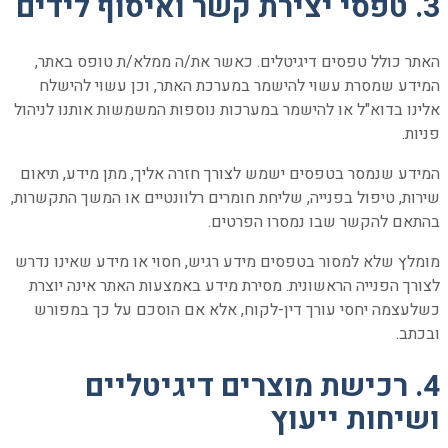
3. טפסי יצירת קשר ואיסוף לידים
האתר כולל טפסים דיגיטלים. כאשר את/ה ממלא/ת טופס באתר,
המידע שמסרת עשוי להישמר במערכת האתר, וכן עשוי להישלח
אלינו בדוא"ל או להישמר במערכות נוספות המשמשות אותנו לניהול
פניות.
המידע שנמסר בטפסים ישמש לצורך חזרה אליך, מתן מידע, תיאום
שירות, טיפול בפנייה, שליחת חומרים רלוונטיים או המשך התקשרות,
בהתאם להקשר שבו נמסרו הפרטים.
מומלץ שלא למסור בטפסים מידע רגיש, חסוי או מידע שאינו נדרש
לצורך הפנייה הראשונית. מסירת מידע באמצעות האתר אינה יוצרת
כשלעצמה יחסי עורך דין-לקוח, אלא אם הוסכם על כך במפורש
ובכתב.
4. רכישת מוצרים דיגיטליים
ושיחות ייעוץ