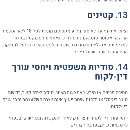
כל אתר או שירות חיצוני לפני מסירת מידע אישי.
13. קטינים
האתר אינו מיועד לאיסוף מידע מקטינים מתחת לגיל 18 ללא הסכמת
הורה או אפוטרופוס. אם נודע לנו כי נאסף מידע מקטין בניגוד
למדיניות זו או ללא הסכמה נדרשת, ניתן לפנות אלינו ונפעל למחיקת
המידע ככל שנדרש על פי דין.
14. סודיות משפטית ויחסי עורך
דין-לקוח
מסירת פרטים או מידע באמצעות האתר, טופס יצירת קשר, רכישת
מוצר דיגיטלי או הזמנת שיחת ייעוץ אינה יוצרת כשלעצמה יחסי עורך
דין-לקוח.
יחסי עורך דין-לקוח ייווצרו רק לאחר התקשרות מפורשת, ובכפוף
להסכמות שייקבעו בין הצדדים.