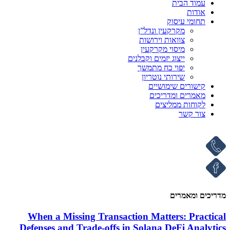
עמוד הבית
אודות
תחומי עיסוק
מקרקעין ונדל”ן
צוואות וירושות
מיסוי מקרקעין
ייצוג יזמים וקבלנים
יפוי כח מתמשך
שירותי נוטריון
קישורים שימושיים
מאמרים ומדריכים
לקוחות ממליצים
צור קשר
מדריכים ומאמרים
When a Missing Transaction Matters: Practical
Defenses and Trade-offs in Solana DeFi Analytics