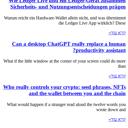
Wie Ledger Live und ein Ledger-Gerät zusammen
Sicherheits- und Nutzungsentscheidungen prägen
Warum reicht ein Hardware-Wallet allein nicht, und was übernimmt
die Ledger Live App wirklich? Diese
קרא עוד»
Can a desktop ChatGPT really replace a human
productivity assistant?
What if the little window at the corner of your screen could do more
than
קרא עוד»
Who really controls your crypto: seed phrases, NFTs
and the wallet between you and the chain
What would happen if a stranger read aloud the twelve words you
wrote down and
קרא עוד»