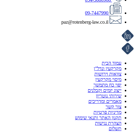
09-7447990
paz@rotenberg-law.co.il
עמוד הבית
מקרקעין ונדל”ן
צוואות וירושות
מיסוי מקרקעין
יפוי כח מתמשך
ייצוג יזמים וקבלנים
שירותי נוטריון
מאמרים ומדריכים
צור קשר
מדיניות פרטיות
תקנון האתר ותנאי שימוש
הצהרת נגישות
תשלום